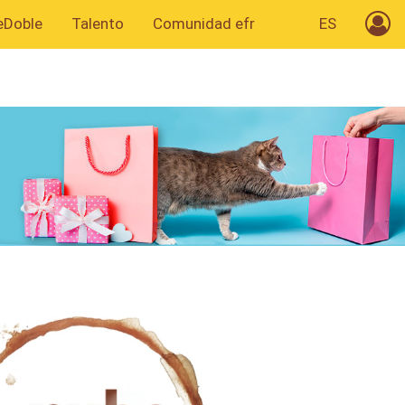
eDoble
Talento
Comunidad efr
ES